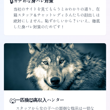
🔒
ガチめな身バレ対策
当社のサイトを見てもらうとおわかりの通り、在
籍スタッフ＆チャットレディさんたちの顔出しは
絶対にしません。恥ずかしいから？いいえ、徹底
した身バレ対策のためです！
🐺
一匹狼🐺高収入ハンター
スタッフから女の子への面倒な指示は一切な