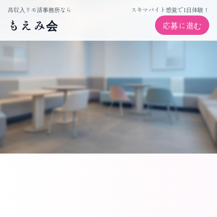
高収入リモ活・チャットレディ事務所ならもえみ会
高収入リモ活事務所なら
スキマバイト感覚で1日体験！
もえみ会
応募に進む