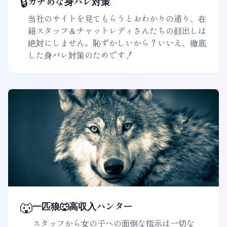
🔒
ガチめな身バレ対策
当社のサイトを見てもらうとおわかりの通り、在
籍スタッフ＆チャットレディさんたちの顔出しは
絶対にしません。恥ずかしいから？いいえ、徹底
した身バレ対策のためです！
🐺
一匹狼🐺高収入ハンター
スタッフから女の子への面倒な指示は一切な