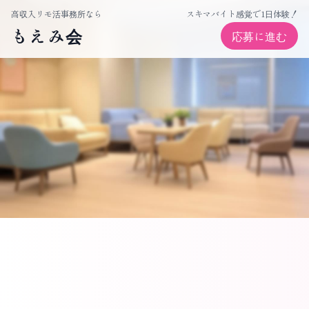
高収入リモ活・チャットレディ事務所ならもえみ会
高収入リモ活事務所なら
スキマバイト感覚で1日体験！
もえみ会
応募に進む